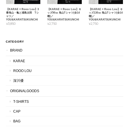
【KARAE × Rooo Lou】3
【KARAE × Rooo Lou】キ
【KARAE × Rooo Lou】キ
番曳山・亀と浦島太郎 Tシ
ッズ90㎝ 曳山Tシャツ(全14
ッズ130㎝ 曳山Tシャツ(全14
ャツ／
種)／
種)／
YOU&KARATSUKUNCHI
YOU&KARATSUKUNCHI
YOU&KARATSUKUNCHI
¥3,850
¥2,750
¥2,750
CATEGORY
BRAND
KARAE
ROOO LOU
深川優
ORIGINALGOODS
T-SHIRTS
CAP
BAG