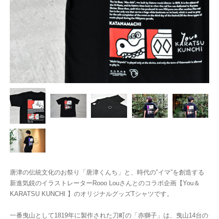
唐津の伝統文化のお祭り「唐津くんち」と 、時代の”イマ”を創造する
新進気鋭のイラストレーター Rooo Louさんとのコラボ企画 【You＆
KARATSU KUNCHI 】のオリジナルグッズTシャツです。
一番曳山として1819年に製作された刀町の「赤獅子」は、曳山14台の